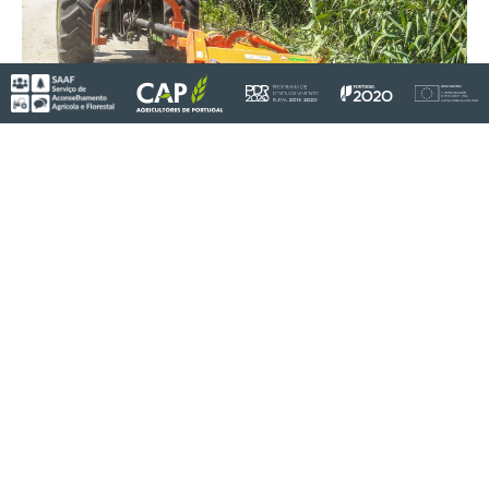
Início
A Associação
Serviços
Informações
Notícias
Projetos
Contactos
Condições Legais