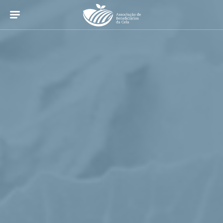
Início
A Associação
Serviços
Informação
Projetos
Galeria
Contactos